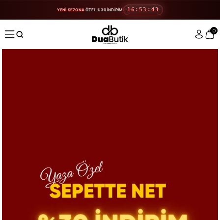
16:53:42
YENİ SEZONA
ÖZEL %30 İNDİRİM
0