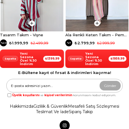
Ala Renkli Keten Takım - Pembe
Ala Renkli Keten Takım - Sarı
₺2.799,99
₺2.999,99
₺2.799,99
₺2.999,99
%7
%7
Yeni
Yeni
Sezona
Sezona
₺1959,99
₺1959,99
Özel %30
Özel %30
İndirim
İndirim
E-Bültene kayıt ol fırsat & indirimleri kaçırma!
Gönder
Üyelik koşullarını
ve
kişisel verilerimin
korunmasını kabul ediyorum.
Hakkimizda
Gizlilik & Güvenlik
Mesafeli Satış Sözleşmesi
Teslimat Ve İade
Sipariş Takip