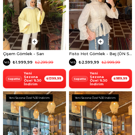
Çişem Gömlek - Sarı
Fisto Hot Gömlek - Bej (ÖN SİPARİŞ)
₺1.999,99
₺2.299,99
₺2.599,99
₺2.999,99
%13
%13
Yeni
Yeni
Sezona
Sezona
₺1399,99
₺1819,99
Özel %30
Özel %30
İndirim
İndirim
Yeni Sezona Özel %30 İndirim
Yeni Sezona Özel %30 İndirim