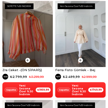
SEPETTE %30 İNDİRİM
Yeni Sezona Özel %30 İndirim
Zra Ceket -(ÖN SİPARİŞ)
Ferra Fisto Gömlek - Bej
₺2.799,99
₺3.299,99
₺2.499,99
₺2.999,99
%15
%17
Yeni
Yeni
Sezona
Sezona
₺1959,99
₺1749,99
Özel %30
Özel %30
İndirim
İndirim
Yeni Sezona Özel %30 İndirim
Yeni Sezona Özel %30 İndirim