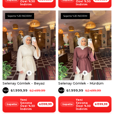
Özel %30
Özel %30
İndirim
İndirim
Sepette %30 İNDİRİM
Sepette %30 İNDİRİM
Selenay Gömlek - Beyaz
Selenay Gömlek - Mürdüm
₺1.999,99
₺2.499,99
₺1.999,99
₺2.499,99
%20
%20
Yeni
Yeni
Sezona
Sezona
₺1399,99
₺1399,99
Özel %30
Özel %30
İndirim
İndirim