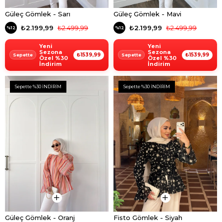
Güleç Gömlek - Sarı
Güleç Gömlek - Mavi
₺2.199,99
₺2.499,99
₺2.199,99
₺2.499,99
%12
%12
Yeni
Yeni
Sezona
Sezona
₺1539,99
₺1539,99
Özel %30
Özel %30
İndirim
İndirim
Sepette %30 İNDİRİM
Sepette %30 İNDİRİM
Güleç Gömlek - Oranj
Fisto Gömlek - Siyah