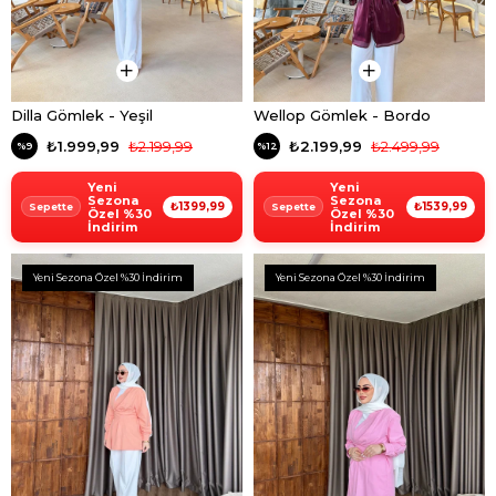
Dilla Gömlek - Yeşil
Wellop Gömlek - Bordo
₺1.999,99
₺2.199,99
₺2.199,99
₺2.499,99
%9
%12
Yeni
Yeni
Sezona
Sezona
₺1399,99
₺1539,99
Özel %30
Özel %30
İndirim
İndirim
Yeni Sezona Özel %30 İndirim
Yeni Sezona Özel %30 İndirim