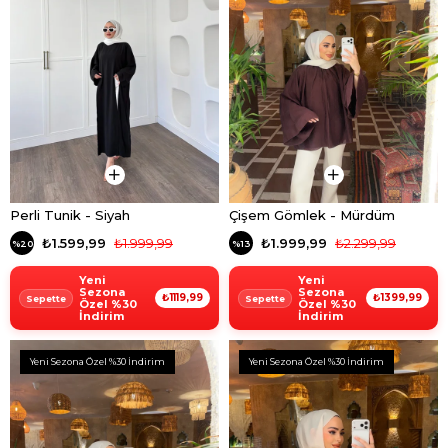
Perli Tunik - Siyah
Çişem Gömlek - Mürdüm
₺1.599,99
₺1.999,99
₺1.999,99
₺2.299,99
%20
%13
Yeni
Yeni
Sezona
Sezona
₺1119,99
₺1399,99
Özel %30
Özel %30
İndirim
İndirim
Yeni Sezona Özel %30 İndirim
Yeni Sezona Özel %30 İndirim