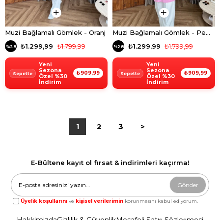
Muzi Bağlamalı Gömlek - Oranj
Muzi Bağlamalı Gömlek - Pembe
₺1.299,99
₺1.799,99
₺1.299,99
₺1.799,99
%28
%28
Yeni
Yeni
Sezona
Sezona
₺909,99
₺909,99
Özel %30
Özel %30
İndirim
İndirim
1
2
3
>
E-Bültene kayıt ol fırsat & indirimleri kaçırma!
Gönder
Üyelik koşullarını
ve
kişisel verilerimin
korunmasını kabul ediyorum.