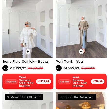
Berra Fisto Gömlek - Beyaz
Perli Tunik - Yeşil
₺2.199,99
₺2.799,99
₺1.599,99
₺1.999,99
%21
%20
Yeni
Yeni
Sezona
Sezona
₺1539,99
₺1119,99
Özel %30
Özel %30
İndirim
İndirim
Yeni Sezona Özel %30 İndirim
Yeni Sezona Özel %30 İndirim