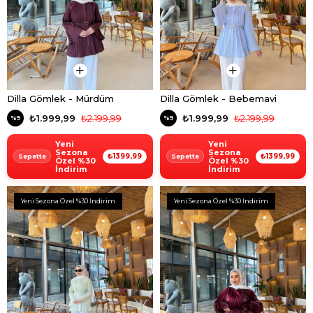
Dilla Gömlek - Mürdüm
Dilla Gömlek - Bebemavi
₺1.999,99
₺2.199,99
₺1.999,99
₺2.199,99
%9
%9
Yeni
Yeni
Sezona
Sezona
₺1399,99
₺1399,99
Özel %30
Özel %30
İndirim
İndirim
Yeni Sezona Özel %30 İndirim
Yeni Sezona Özel %30 İndirim