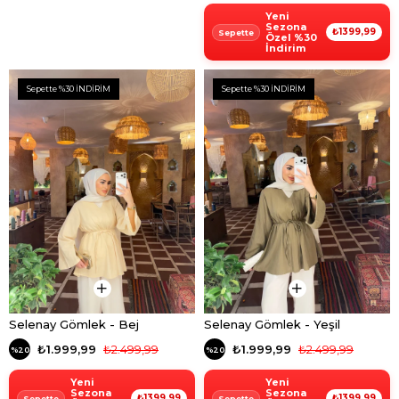
Yeni
Sezona
₺1399,99
Özel %30
İndirim
Sepette %30 İNDİRİM
Sepette %30 İNDİRİM
Selenay Gömlek - Bej
Selenay Gömlek - Yeşil
₺1.999,99
₺2.499,99
₺1.999,99
₺2.499,99
%20
%20
Yeni
Yeni
Sezona
Sezona
₺1399,99
₺1399,99