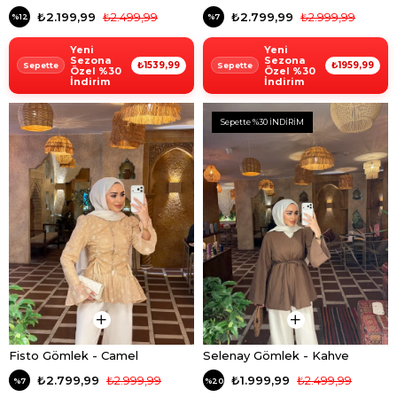
₺2.199,99
₺2.499,99
₺2.799,99
₺2.999,99
%12
%7
Yeni
Yeni
Sezona
Sezona
₺1539,99
₺1959,99
Özel %30
Özel %30
İndirim
İndirim
Sepette %30 İNDİRİM
Fisto Gömlek - Camel
Selenay Gömlek - Kahve
₺2.799,99
₺2.999,99
₺1.999,99
₺2.499,99
%7
%20