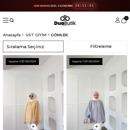
20:52:00
YENİ SEZONA
ÖZEL %30 İNDİRİM
0
Anasayfa
ÜST GİYİM
GÖMLEK
Sıralama
Filtreleme
Sepette %30 İNDİRİM
Sepette %30 İNDİRİM