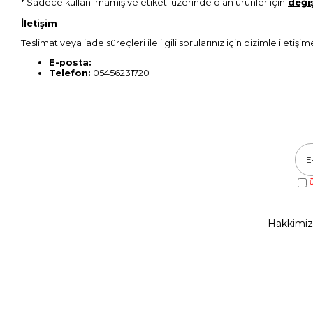
* Sadece kullanılmamış ve etiketi üzerinde olan ürünler için
deği
İletişim
Teslimat veya iade süreçleri ile ilgili sorularınız için bizimle iletişim
E-posta:
Telefon:
05456231720
Ü
Hakkimi