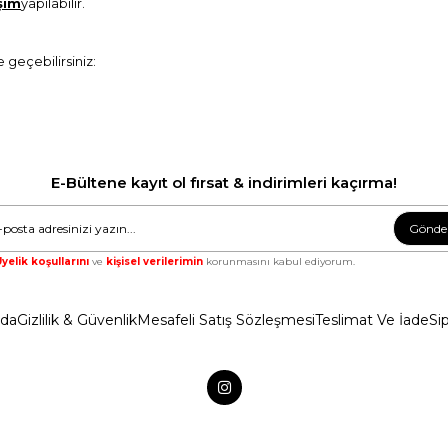
şim
yapılabilir.
e geçebilirsiniz:
E-Bültene kayıt ol fırsat & indirimleri kaçırma!
Gönde
yelik koşullarını
ve
kişisel verilerimin
korunmasını kabul ediyorum.
zda
Gizlilik & Güvenlik
Mesafeli Satış Sözleşmesi
Teslimat Ve İade
Si