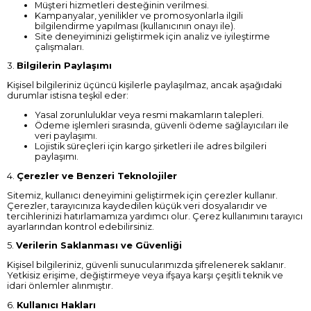
Müşteri hizmetleri desteğinin verilmesi.
Kampanyalar, yenilikler ve promosyonlarla ilgili
bilgilendirme yapılması (kullanıcının onayı ile).
Site deneyiminizi geliştirmek için analiz ve iyileştirme
çalışmaları.
3.
Bilgilerin Paylaşımı
Kişisel bilgileriniz üçüncü kişilerle paylaşılmaz, ancak aşağıdaki
durumlar istisna teşkil eder:
Yasal zorunluluklar veya resmi makamların talepleri.
Ödeme işlemleri sırasında, güvenli ödeme sağlayıcıları ile
veri paylaşımı.
Lojistik süreçleri için kargo şirketleri ile adres bilgileri
paylaşımı.
4.
Çerezler ve Benzeri Teknolojiler
Sitemiz, kullanıcı deneyimini geliştirmek için çerezler kullanır.
Çerezler, tarayıcınıza kaydedilen küçük veri dosyalarıdır ve
tercihlerinizi hatırlamamıza yardımcı olur. Çerez kullanımını tarayıcı
ayarlarından kontrol edebilirsiniz.
5.
Verilerin Saklanması ve Güvenliği
Kişisel bilgileriniz, güvenli sunucularımızda şifrelenerek saklanır.
Yetkisiz erişime, değiştirmeye veya ifşaya karşı çeşitli teknik ve
idari önlemler alınmıştır.
6.
Kullanıcı Hakları