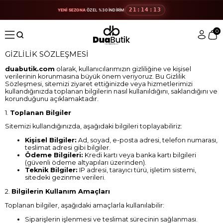
21:14:13
YENİ SEZONA
ÖZEL %30 İNDİRİM
0
GİZLİLİK SÖZLEŞMESİ
duabutik.com
olarak, kullanıcılarımızın gizliliğine ve kişisel
verilerinin korunmasına büyük önem veriyoruz. Bu Gizlilik
Sözleşmesi, sitemizi ziyaret ettiğinizde veya hizmetlerimizi
kullandığınızda toplanan bilgilerin nasıl kullanıldığını, saklandığını ve
korunduğunu açıklamaktadır.
1.
Toplanan Bilgiler
Sitemizi kullandığınızda, aşağıdaki bilgileri toplayabiliriz:
Kişisel Bilgiler:
Ad, soyad, e-posta adresi, telefon numarası,
teslimat adresi gibi bilgiler.
Ödeme Bilgileri:
Kredi kartı veya banka kartı bilgileri
(güvenli ödeme altyapıları üzerinden).
Teknik Bilgiler:
IP adresi, tarayıcı türü, işletim sistemi,
sitedeki gezinme verileri.
2.
Bilgilerin Kullanım Amaçları
Toplanan bilgiler, aşağıdaki amaçlarla kullanılabilir:
Siparişlerin işlenmesi ve teslimat sürecinin sağlanması.