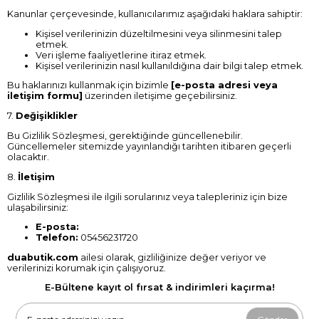
Kanunlar çerçevesinde, kullanıcılarımız aşağıdaki haklara sahiptir:
Kişisel verilerinizin düzeltilmesini veya silinmesini talep
etmek.
Veri işleme faaliyetlerine itiraz etmek.
Kişisel verilerinizin nasıl kullanıldığına dair bilgi talep etmek.
Bu haklarınızı kullanmak için bizimle
[e-posta adresi veya
iletişim formu]
üzerinden iletişime geçebilirsiniz.
7.
Değişiklikler
Bu Gizlilik Sözleşmesi, gerektiğinde güncellenebilir.
Güncellemeler sitemizde yayınlandığı tarihten itibaren geçerli
olacaktır.
8.
İletişim
Gizlilik Sözleşmesi ile ilgili sorularınız veya talepleriniz için bize
ulaşabilirsiniz:
E-posta:
Telefon:
05456231720
duabutik.com
ailesi olarak, gizliliğinize değer veriyor ve
verilerinizi korumak için çalışıyoruz.
E-Bültene kayıt ol fırsat & indirimleri kaçırma!