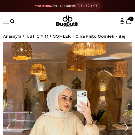
17:32:43
YENİ SEZONA
ÖZEL %30 İNDİRİM
0
Anasayfa
ÜST GİYİM
GÖMLEK
Cina Fisto Gömlek - Bej