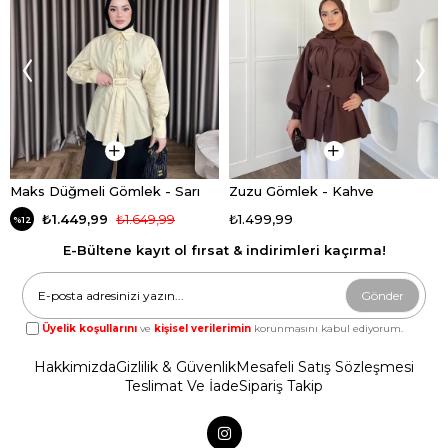
Maks Düğmeli Gömlek - Sarı
Zuzu Gömlek - Kahve
₺1.449,99
₺1.649,99
₺1.499,99
%12
E-Bültene kayıt ol fırsat & indirimleri kaçırma!
Gönder
Üyelik koşullarını
ve
kişisel verilerimin
korunmasını kabul ediyorum.
Hakkimizda
Gizlilik & Güvenlik
Mesafeli Satış Sözleşmesi
Teslimat Ve İade
Sipariş Takip