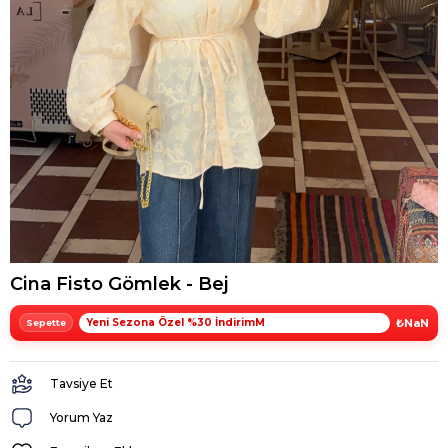
Cina Fisto Gömlek - Bej
Yeni Sezona Özel %30 İndirimM
₺NaN
Tavsiye Et
Yorum Yaz