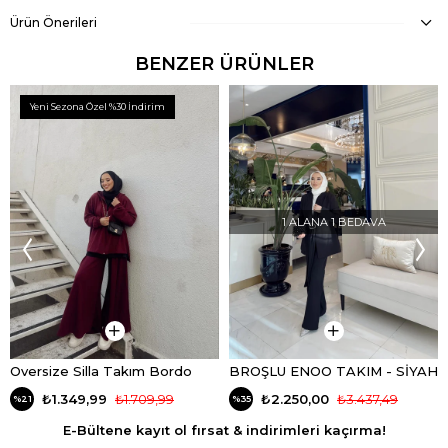
Ürün Önerileri
BENZER ÜRÜNLER
Yeni Sezona Özel %30 İndirim
1 ALANA 1 BEDAVA
Oversize Silla Takım Bordo
BROŞLU ENOO TAKIM - SİYAH
₺1.349,99
₺1.709,99
₺2.250,00
₺3.437,49
%21
%35
E-Bültene kayıt ol fırsat & indirimleri kaçırma!