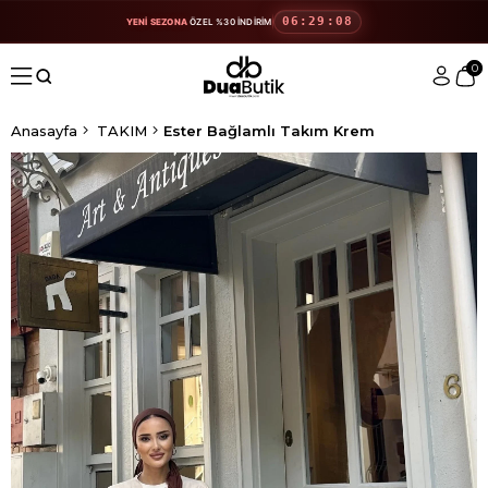
06:29:08
YENİ SEZONA
ÖZEL %30 İNDİRİM
0
Anasayfa
TAKIM
Ester Bağlamlı Takım Krem