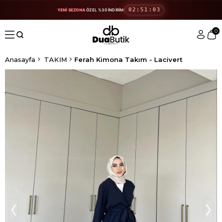
02:51:03
YENİ SEZONA
ÖZEL %30 İNDİRİM
0
Anasayfa
TAKIM
Ferah Kimona Takım - Lacivert