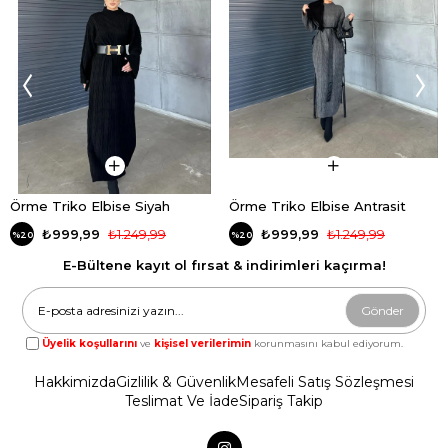
Örme Triko Elbise Siyah
Örme Triko Elbise Antrasit
₺999,99
₺1.249,99
₺999,99
₺1.249,99
%20
%20
E-Bültene kayıt ol fırsat & indirimleri kaçırma!
Gönder
Üyelik koşullarını
ve
kişisel verilerimin
korunmasını kabul ediyorum.
Hakkimizda
Gizlilik & Güvenlik
Mesafeli Satış Sözleşmesi
Teslimat Ve İade
Sipariş Takip