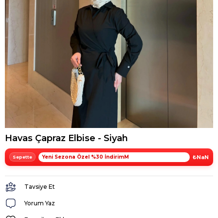
Havas Çapraz Elbise - Siyah
Yeni Sezona Özel %30 İndirimM
₺NaN
Tavsiye Et
Yorum Yaz