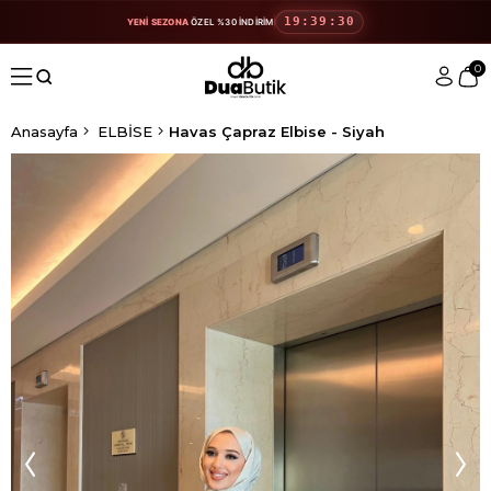
19:39:30
YENİ SEZONA
ÖZEL %30 İNDİRİM
0
Anasayfa
ELBİSE
Havas Çapraz Elbise - Siyah