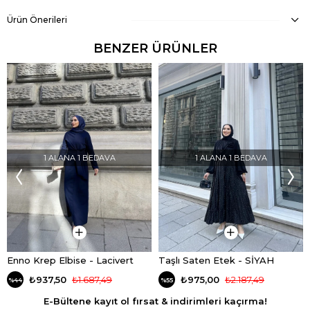
Ürün Önerileri
BENZER ÜRÜNLER
1 ALANA 1 BEDAVA
1 ALANA 1 BEDAVA
Enno Krep Elbise - Lacivert
Taşlı Saten Etek - SİYAH
₺937,50
₺1.687,49
₺975,00
₺2.187,49
%44
%55
E-Bültene kayıt ol fırsat & indirimleri kaçırma!