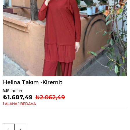
Helina Takım -Kiremit
%
18
İndirim
₺1.687,49
₺2.062,49
1 ALANA 1 BEDAVA
1
2