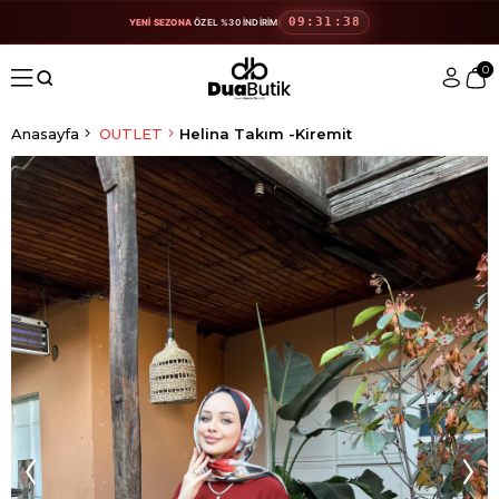
09:31:38
YENİ SEZONA
ÖZEL %30 İNDİRİM
0
Anasayfa
OUTLET
Helina Takım -Kiremit