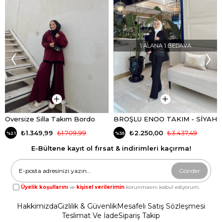
1 ALANA 1 BEDAVA
Oversize Silla Takım Bordo
BROŞLU ENOO TAKIM - SİYAH
₺1.349,99
₺1.709,99
₺2.250,00
₺3.437,49
%21
%35
E-Bültene kayıt ol fırsat & indirimleri kaçırma!
Gönder
Üyelik koşullarını
ve
kişisel verilerimin
korunmasını kabul ediyorum.
Hakkimizda
Gizlilik & Güvenlik
Mesafeli Satış Sözleşmesi
Teslimat Ve İade
Sipariş Takip