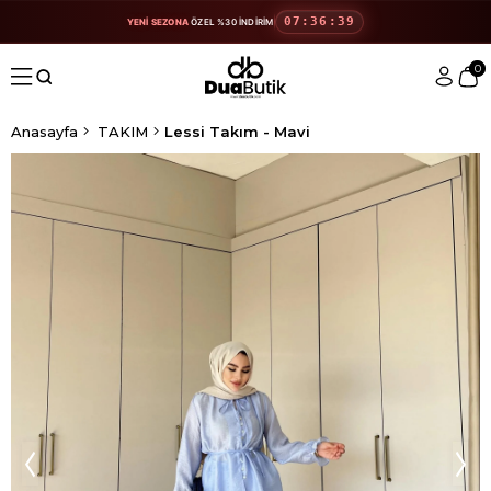
07:36:39
YENİ SEZONA
ÖZEL %30 İNDİRİM
0
Anasayfa
TAKIM
Lessi Takım - Mavi