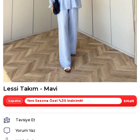
Lessi Takım - Mavi
Yeni Sezona Özel %30 İndirimM
₺NaN
Tavsiye Et
Yorum Yaz