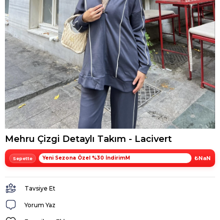
Mehru Çizgi Detaylı Takım - Lacivert
Yeni Sezona Özel %30 İndirimM
₺NaN
Tavsiye Et
Yorum Yaz