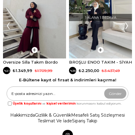
1 ALANA 1 BEDAVA
Oversize Silla Takım Bordo
BROŞLU ENOO TAKIM - SİYAH
₺1.349,99
₺1.709,99
₺2.250,00
₺3.437,49
%21
%35
E-Bültene kayıt ol fırsat & indirimleri kaçırma!
Gönder
Üyelik koşullarını
ve
kişisel verilerimin
korunmasını kabul ediyorum.
Hakkimizda
Gizlilik & Güvenlik
Mesafeli Satış Sözleşmesi
Teslimat Ve İade
Sipariş Takip