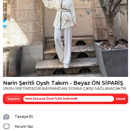
Narin Şeritli Oysh Takım - Beyaz ÖN SİPARİŞ
ÜRÜN ÜRETİMDEDİR.BAYRAMDAN SONRA ÇIKIŞI SAĞLANACAKTIR
Yeni Sezona Özel %30 İndirimM
₺NaN
Tavsiye Et
Yorum Yaz