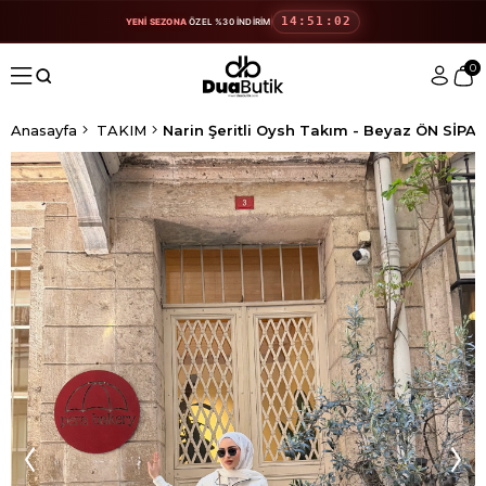
14:51:02
YENİ SEZONA
ÖZEL %30 İNDİRİM
0
Anasayfa
TAKIM
Narin Şeritli Oysh Takım - Beyaz ÖN SİPAR