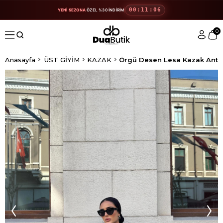
00:11:06
YENİ SEZONA
ÖZEL %30 İNDİRİM
0
Anasayfa
ÜST GİYİM
KAZAK
Örgü Desen Lesa Kazak Antra