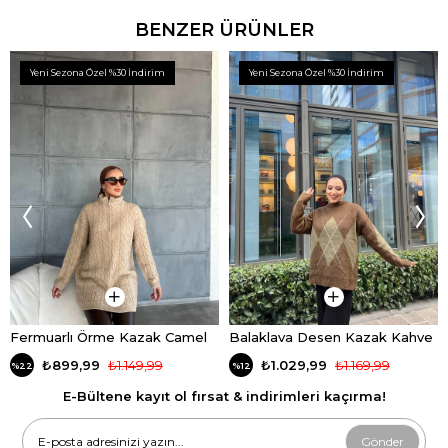
BENZER ÜRÜNLER
Yeni Sezona Özel %30 İndirim
Yeni Sezona Özel %30 İndirim
Fermuarlı Örme Kazak Camel
Balaklava Desen Kazak Kahve
₺899,99
₺1.149,99
₺1.029,99
₺1.169,99
%22
%12
E-Bültene kayıt ol fırsat & indirimleri kaçırma!
Gönder