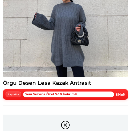
Örgü Desen Lesa Kazak Antrasit
Yeni Sezona Özel %30 İndirimM
₺NaN