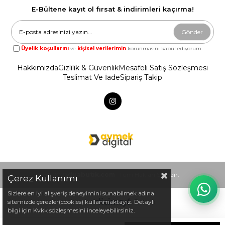
E-Bültene kayıt ol fırsat & indirimleri kaçırma!
Gönder
Üyelik koşullarını
ve
kişisel verilerimin
korunmasını kabul ediyorum.
Hakkimizda
Gizlilik & Güvenlik
Mesafeli Satış Sözleşmesi
Teslimat Ve İade
Sipariş Takip
© 2026
duabutik.com
- Tüm Hakları Saklıdır.
Çerez Kullanımı
Sizlere en iyi alışveriş deneyimini sunabilmek adına
sitemizde çerezler(cookies) kullanmaktayız. Detaylı
bilgi için Kvkk sözleşmesini inceleyebilirsiniz.