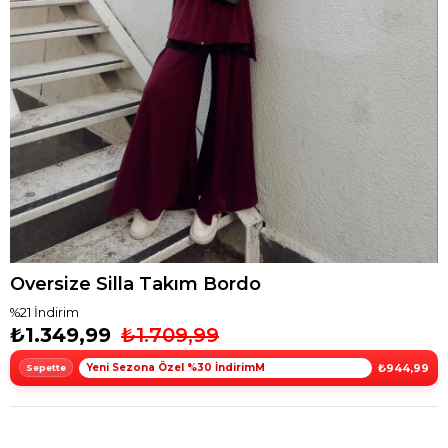
Oversize Silla Takım Bordo
%
21
İndirim
₺1.349,99
₺1.709,99
Yeni Sezona Özel %30 İndirimM
₺944,99