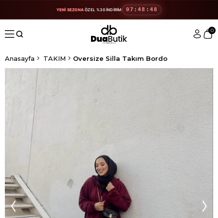
07:48:48
YENİ SEZONA
ÖZEL %30 İNDİRİM
0
Anasayfa
TAKIM
Oversize Silla Takım Bordo