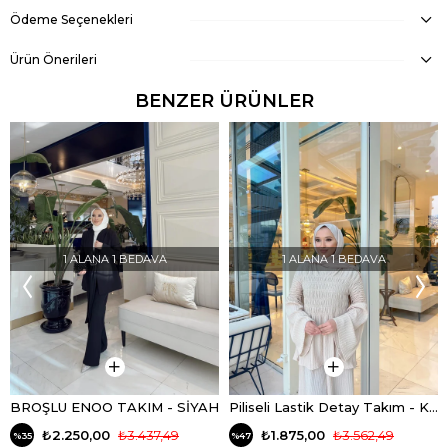
Ödeme Seçenekleri
Ürün Önerileri
BENZER ÜRÜNLER
1 ALANA 1 BEDAVA
1 ALANA 1 BEDAVA
BROŞLU ENOO TAKIM - SİYAH
Piliseli Lastik Detay Takım - KREM
₺2.250,00
₺3.437,49
₺1.875,00
₺3.562,49
%35
%47