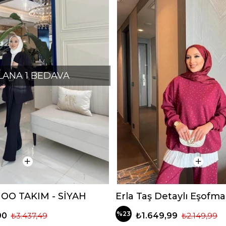
ALANA 1 BEDAVA
OO TAKIM - SİYAH
%23
00
₺3.437,49
₺1.649,99
₺2.149,99