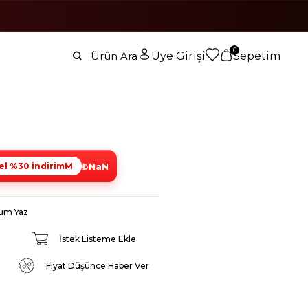
0
Üye Girişi
Sepetim
₺NaN
el %30 İndirimM
um Yaz
İstek Listeme Ekle
Fiyat Düşünce Haber Ver