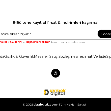
E-Bültene kayıt ol fırsat & indirimleri kaçırma!
Gönde
yelik koşullarını
ve
kişisel verilerimin
korunmasını kabul ediyorum.
zda
Gizlilik & Güvenlik
Mesafeli Satış Sözleşmesi
Teslimat Ve İade
Si
© 2026
duabutik.com
- Tüm Hakları Saklıdır.