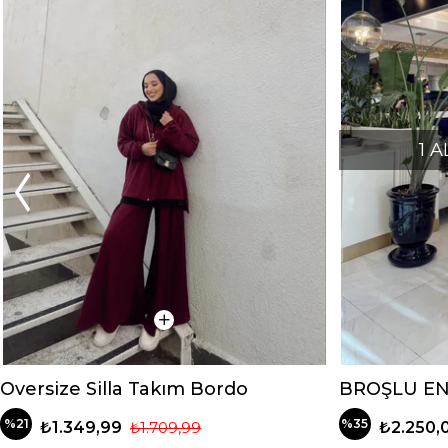
1 
Oversize Silla Takım Bordo
BROŞLU EN
%21
%35
₺1.349,99
₺1.709,99
₺2.250,