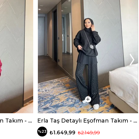
Erla Taş Detaylı Eşofman Takım - Bordo
Erla Taş Detaylı Eşofman Takım - Siyah (ÖN SİPARİŞ)
%23
₺1.649,99
₺2.149,99