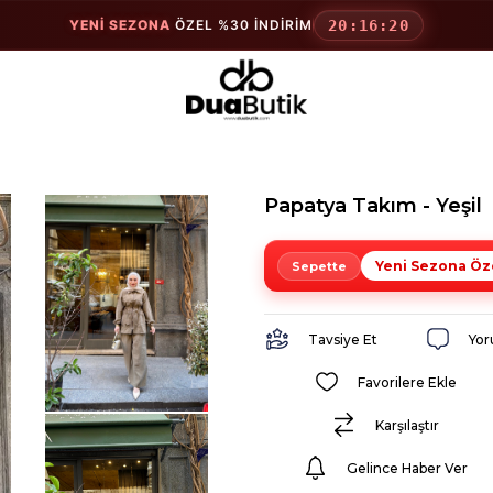
YENİ SEZONA
ÖZEL %30 İNDİRİM
20:16:19
Papatya Takım - Yeşil
Yeni Sezona Öz
Tavsiye Et
Yor
Favorilere Ekle
Karşılaştır
Gelince Haber Ver