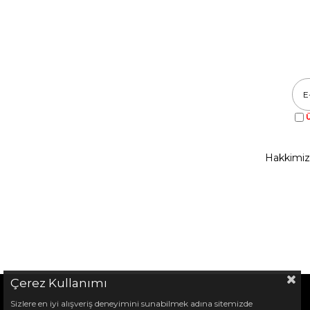
Ü
Hakkimi
Çerez Kullanımı
Sizlere en iyi alışveriş deneyimini sunabilmek adına sitemizde