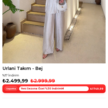
Urlani Takım - Bej
%
17
İndirim
₺2.499,99
₺2.999,99
Yeni Sezona Özel %30 İndirimM
₺1749,99