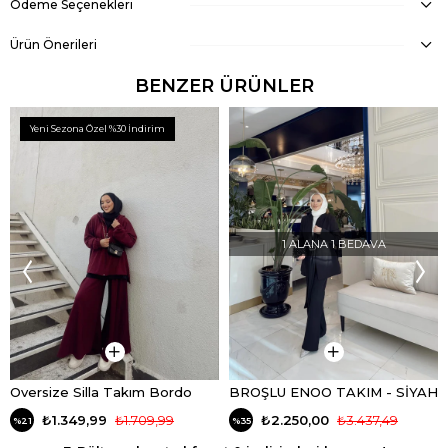
Ödeme Seçenekleri
Ürün Önerileri
BENZER ÜRÜNLER
Yeni Sezona Özel %30 İndirim
1 ALANA 1 BEDAVA
Oversize Silla Takım Bordo
BROŞLU ENOO TAKIM - SİYAH
₺1.349,99
₺1.709,99
₺2.250,00
₺3.437,49
%21
%35