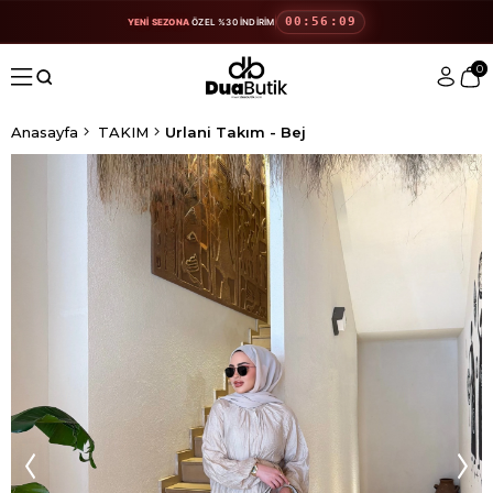
00:56:08
YENİ SEZONA
ÖZEL %30 İNDİRİM
0
Anasayfa
TAKIM
Urlani Takım - Bej